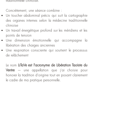
traditionnelle chinoise.
Concrètement, une séance combine :
Un toucher abdominal précis qui suit la cartographie
des organes internes selon la médecine traditionnelle
chinoise
Un travail énergétique profond sur les méridiens et les
points de tension
Une dimension émotionnelle qui accompagne la
libération des charges anciennes
Une respiration consciente qui soutient le processus
de relâchement
Le nom
LiTaVe est l'acronyme de Libération Taoïste du
Ventre
— une appellation que j'ai choisie pour
honorer la tradition d'origine tout en posant clairement
le cadre de ma pratique personnelle.
📜
Note importante
Vous me connaissez peut-être pour la pratique
traditionnellement appelée chi nei tsang.
Depuis 2026, je propose ma propre méthode