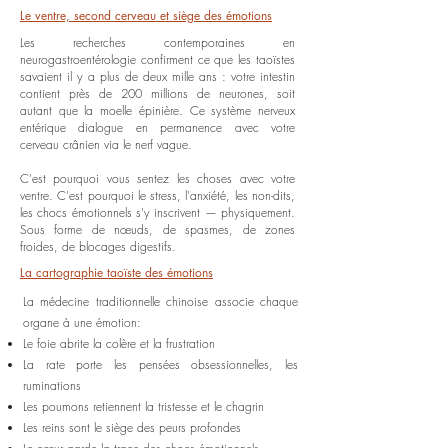
Le ventre, second cerveau et siège des émotions
Les recherches contemporaines en
neurogastroentérologie confirment ce que les taoïstes
savaient il y a plus de deux mille ans : votre intestin
contient près de 200 millions de neurones, soit
autant que la moelle épinière. Ce système nerveux
entérique dialogue en permanence avec votre
cerveau crânien via le nerf vague.
C'est pourquoi vous sentez les choses avec votre
ventre. C'est pourquoi le stress, l'anxiété, les non-dits,
les chocs émotionnels s'y inscrivent — physiquement.
Sous forme de nœuds, de spasmes, de zones
froides, de blocages digestifs.
La cartographie taoïste des émotions
La médecine traditionnelle chinoise associe chaque
organe à une émotion:
Le foie abrite la colère et la frustration
La rate porte les pensées obsessionnelles, les
ruminations
Les poumons retiennent la tristesse et le chagrin
Les reins sont le siège des peurs profondes