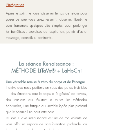
L'intégration
Après le soin, je vous laisse un temps de retour pour
poser ce que vous avez ressenti, observé, libéré. Je
vous transmets quelques clés simples pour prolonger
les bénéfices : exercices de respiration, points d'auto-
massage, conseils si pertinents.
La séance Renaissance :
MÉTHODE LiTaVe® + LaHoChi
Une véritable remise à zéro du corps et de l'énergie
Il arrive que nous portions en nous des poids invisibles
— des émotions que le corps a "digérées" de travers,
des tensions qui résistent à toutes les méthodes
habituelles, une fatigue qui semble logée plus profond
que le sommeil ne peut atteindre.
Le soin LiTaVe Renaissance est né de ma volonté de
vous offrir un espace de transformation profonde, où