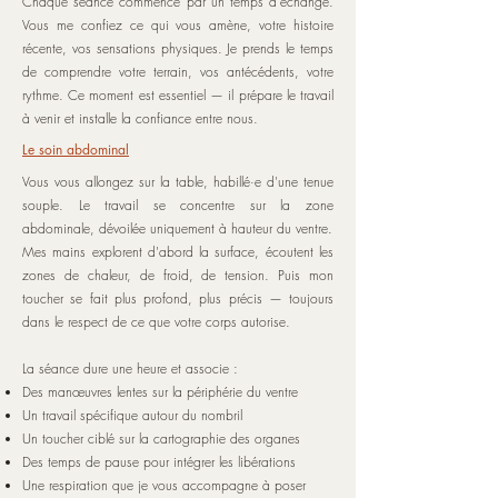
Chaque séance commence par un temps d'échange.
Vous me confiez ce qui vous amène, votre histoire
récente, vos sensations physiques. Je prends le temps
de comprendre votre terrain, vos antécédents, votre
rythme. Ce moment est essentiel — il prépare le travail
à venir et installe la confiance entre nous.
Le soin abdominal
Vous vous allongez sur la table, habillé·e d'une tenue
souple. Le travail se concentre sur la zone
abdominale, dévoilée uniquement à hauteur du ventre.
Mes mains explorent d'abord la surface, écoutent les
zones de chaleur, de froid, de tension. Puis mon
toucher se fait plus profond, plus précis — toujours
dans le respect de ce que votre corps autorise.
La séance dure une heure et associe :
Des manœuvres lentes sur la périphérie du ventre
Un travail spécifique autour du nombril
Un toucher ciblé sur la cartographie des organes
Des temps de pause pour intégrer les libérations
Une respiration que je vous accompagne à poser