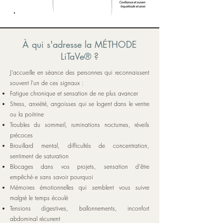
À qui s'adresse la MÉTHODE
LiTaVe® ?
J'accueille en séance des personnes qui reconnaissent
souvent l'un de ces signaux :
Fatigue chronique et sensation de ne plus avancer
Stress, anxiété, angoisses qui se logent dans le ventre
ou la poitrine
Troubles du sommeil, ruminations nocturnes, réveils
précoces
Brouillard mental, difficultés de concentration,
sentiment de saturation
Blocages dans vos projets, sensation d'être
empêché·e sans savoir pourquoi
Mémoires émotionnelles qui semblent vous suivre
malgré le temps écoulé
Tensions digestives, ballonnements, inconfort
abdominal récurrent