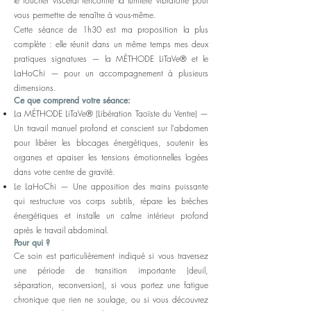
le toucher viscéral rencontre la lumière vibratoire pour
vous permettre de renaître à vous-même.
Cette séance de 1h30 est ma proposition la plus
complète : elle réunit dans un même temps mes deux
pratiques signatures — la MÉTHODE LiTaVe® et le
LaHoChi — pour un accompagnement à plusieurs
dimensions.
Ce que comprend votre séance:
La MÉTHODE LiTaVe® (Libération Taoïste du Ventre) —
Un travail manuel profond et conscient sur l'abdomen
pour libérer les blocages énergétiques, soutenir les
organes et apaiser les tensions émotionnelles logées
dans votre centre de gravité.
Le LaHoChi — Une apposition des mains puissante
qui restructure vos corps subtils, répare les brèches
énergétiques et installe un calme intérieur profond
après le travail abdominal.
Pour qui ?
Ce soin est particulièrement indiqué si vous traversez
une période de transition importante (deuil,
séparation, reconversion), si vous portez une fatigue
chronique que rien ne soulage, ou si vous découvrez