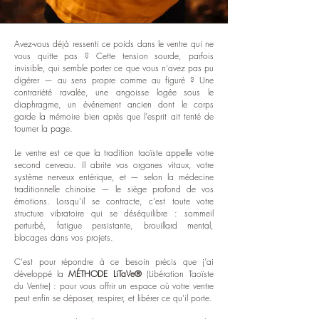
Avez-vous déjà ressenti ce poids dans le ventre qui ne
vous quitte pas ? Cette tension sourde, parfois
invisible, qui semble porter ce que vous n'avez pas pu
digérer — au sens propre comme au figuré ? Une
contrariété ravalée, une angoisse logée sous le
diaphragme, un événement ancien dont le corps
garde la mémoire bien après que l'esprit ait tenté de
tourner la page.
Le ventre est ce que la tradition taoïste appelle votre
second cerveau. Il abrite vos organes vitaux, votre
système nerveux entérique, et — selon la médecine
traditionnelle chinoise — le siège profond de vos
émotions. Lorsqu'il se contracte, c'est toute votre
structure vibratoire qui se déséquilibre : sommeil
perturbé, fatigue persistante, brouillard mental,
blocages dans vos projets.
C'est pour répondre à ce besoin précis que j'ai
développé la
MÉTHODE LiTaVe®
(Libération Taoïste
du Ventre) : pour vous offrir un espace où votre ventre
peut enfin se déposer, respirer, et libérer ce qu'il porte.