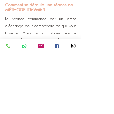
Comment se déroule une séance de
MÉTHODE LiTaVe® ?
La séance commence par un temps
d'échange pour comprendre ce qui vous
traverse. Vous vous installez ensuite
confortablement sur la table de soin, le
ventre découvert. Pendant environ 50 à
60 minutes, je travaille manuellement
votre abdomen par des touchers précis et
conscients qui dénouent les stagnations
énergétiques et libèrent les mémoires
logées dans cette zone. Nous terminons
par un temps de retour à soi et un
échange sur les ressentis.
Non, le toucher de la MÉTHODE LiTaVe®
est précis mais jamais agressif. Il peut y