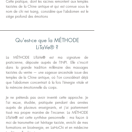
Cette pratique, dont les racines remontent aux temples
taoïstes de la Chine antique et qui est connue sous le
nom de chi nei tsang, considère que l'abdomen est le
siège profond des émotions
Qu'est-ce que la MÉTHODE
LiTaVe® ?
La MÉTHODE LiTaVe® est ma signature de
praticienne, déposée auprès de l'INPI. Elle s'inscrit
dans la grande tradition millénaire des massages
taoïstes du ventre — une sagesse ancestrale issue des
temples de la Chine antique, où l'on considérait déjà
que l'abdomen concentrait à la fois l'énergie vitale et
la mémoire émotionnelle du corps.
​Je ne prétends pas avoir inventé cette approche. Je
l'ai reçue, étudiée, pratiquée pendant des années
auprès de plusieurs enseignants, et j'ai patiemment
tissé ma propre manière de l'incarner. La MÉTHODE
LiTaVe® est cette synthèse personnelle : ma façon à
moi de transmettre cet héritage taoïste, enrichi de mes
formations en bioénergie, en LaHoChi et en médecine