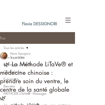
Flavia DESSIGNORI
Post
Tous les articles
Flavia Dessignori
Tous les articles
3 juin 2025
🌿 La Méthode LiTaVe® et
Bioénergie, LaHoChi
médecine chinoise :
Géobiologie
Evènements
prendre soin du ventre, le
Bien-être
centre de la santé globale
MÉTHODE LiTaVe® - Massages
🌿