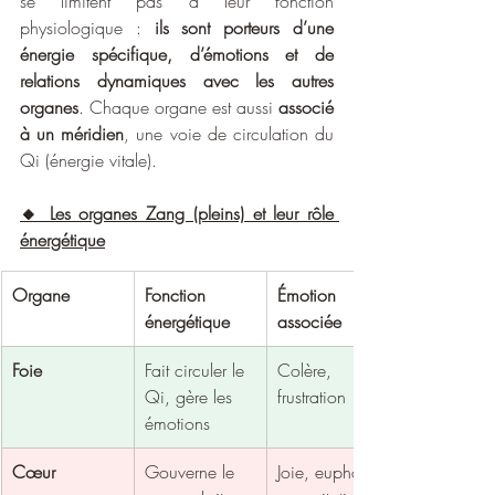
se limitent pas à leur fonction 
physiologique : 
ils sont porteurs d’une 
énergie spécifique, d’émotions et de 
relations dynamiques avec les autres 
organes
. Chaque organe est aussi 
associé 
à un méridien
, une voie de circulation du 
Qi (énergie vitale).
🔸 Les organes Zang (pleins) et leur rôle 
énergétique
Organe
Fonction 
Émotion 
énergétique
associée
Foie
Fait circuler le 
Colère, 
Qi, gère les 
frustration
émotions
Cœur
Gouverne le 
Joie, euphorie 