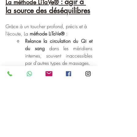
 : agir à 
La 
méthode LiTaVe®
la source des déséquilibres
Grâce à un toucher profond, précis et à 
l’écoute, La 
méthode LiTaVe®
 :
Relance la circulation du Qi et 
du sang
 dans les méridiens 
internes, souvent inaccessibles 
par d'autres types de massages.
Libère les stagnations 
émotionnelles
 : les émotions non 
exprimées s’impriment dans les 
tissus, notamment dans le ventre. 
Le Chi Nei Tsang aide à les 
"digérer".
Rééquilibre les organes Zang-
Fu
 en leur redonnant de l’espace, 
du mouvement et du tonus.
Soutient les cycles énergétiques 