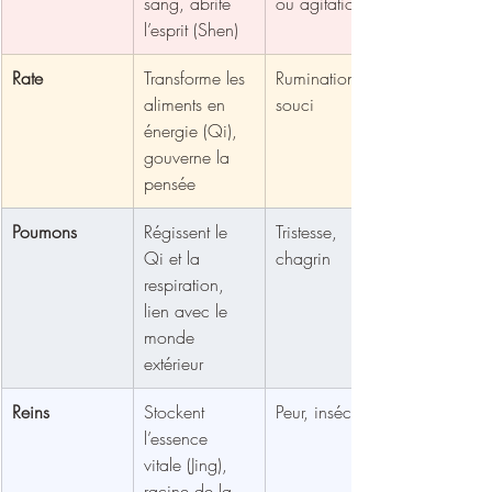
sang, abrite 
ou agitation
l’esprit (Shen)
Rate
Transforme les 
Rumination, 
aliments en 
souci
énergie (Qi), 
gouverne la 
pensée
Poumons
Régissent le 
Tristesse, 
Qi et la 
chagrin
respiration, 
lien avec le 
monde 
extérieur
Reins
Stockent 
Peur, insécurité
l’essence 
vitale (Jing), 
racine de la 