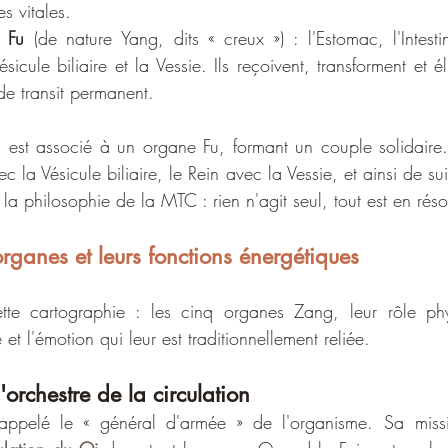
s vitales.
 
Fu
 (de nature Yang, dits « creux ») : l'Estomac, l'Intesti
Vésicule biliaire et la Vessie. Ils reçoivent, transforment et é
e transit permanent.
t associé à un organe Fu, formant un couple solidaire. L
 la Vésicule biliaire, le Rein avec la Vessie, et ainsi de sui
te la philosophie de la MTC : rien n'agit seul, tout est en ré
rganes et leurs fonctions énergétiques
te cartographie : les cinq organes Zang, leur rôle phys
et l'émotion qui leur est traditionnellement reliée.
d'orchestre de la circulation
appelé le « général d'armée » de l'organisme. Sa missi