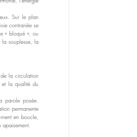
monie, l'énergie 
eux. Sur le plan 
Foie contrariée se 
e « bloqué », ou 
 la souplesse, la 
e la circulation 
 et la qualité du 
la parole posée. 
tion permanente 
rnent en boucle, 
on apaisement.