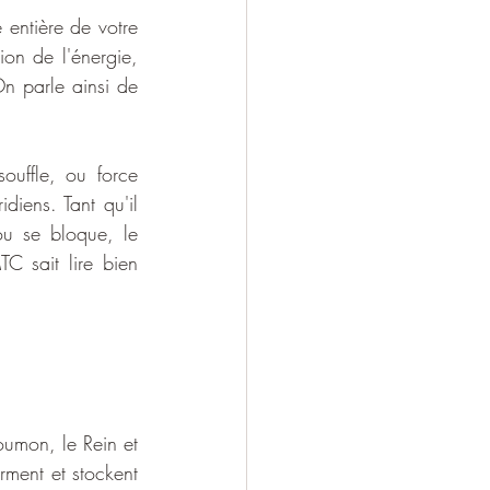
entière de votre 
ion de l'énergie, 
arle ainsi de     
ouffle, ou force 
iens. Tant qu'il 
ou se bloque, le 
C sait lire bien 
oumon, le Rein et 
rment et stockent 