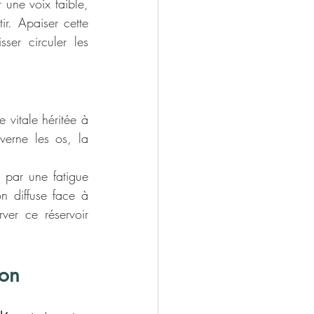
 une voix faible, 
r. Apaiser cette 
ser circuler les 
e vitale héritée à 
erne les os, la 
par une fatigue 
 diffuse face à 
ver ce réservoir 
ion