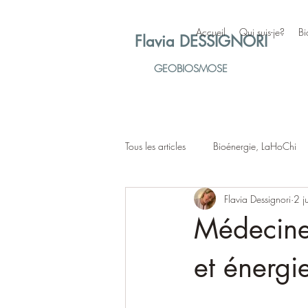
Accueil
Qui suis-je?
Bi
Flavia DESSIGNORI
GEOBIOSMOSE
Tous les articles
Bioénergie, LaHoChi
Flavia Dessignori
2 j
Médecine 
et énergie