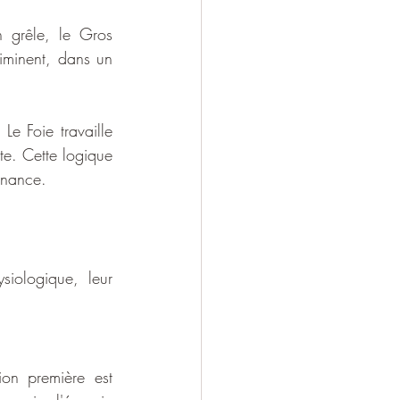
n grêle, le Gros 
liminent, dans un 
e Foie travaille 
te. Cette logique 
sonance.
iologique, leur 
on première est 