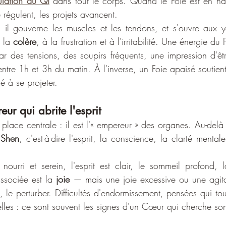
culation du Qi
 dans tout le corps. Quand le Foie est en har
 régulent, les projets avancent.
 il gouverne les muscles et les tendons, et s'ouvre aux y
 la 
colère
, à la frustration et à l'irritabilité. Une énergie du 
ar des tensions, des soupirs fréquents, une impression d'êtr
entre 1h et 3h du matin. À l'inverse, un Foie apaisé soutient
té à se projeter.
ur qui abrite l'esprit
ace centrale : il est l'« empereur » des organes. Au-delà d
 
Shen
, c'est-à-dire l'esprit, la conscience, la clarté mentale
ourri et serein, l'esprit est clair, le sommeil profond, 
associée est la 
joie
 — mais une joie excessive ou une agita
 le perturber. Difficultés d'endormissement, pensées qui tou
elles : ce sont souvent les signes d'un Cœur qui cherche s