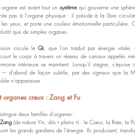
organe est avant tout un 
système
 qui gouverne une sphère 
mite pas à l'organe physique : il préside à la libre circulat
les yeux, et porte une couleur émotionnelle particulière. On p
 plutôt que de simples organes.
sion circule le 
Qi
, que l'on traduit par énergie vitale, s
court le corps à travers un réseau de canaux appelés mérid
armonie intérieure se maintient. Lorsqu'il stagne, s'épuise 
le — d'abord de façon subtile, par des signaux que la MT
sible n'apparaisse.
t organes creux : Zang et Fu
distingue deux familles d'organes :
 
Zang
 (de nature Yin, dits « pleins ») : le Cœur, la Rate, le P
sont les grands gardiens de l'énergie. Ils produisent, transfo