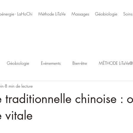
oénergie - LaHoChi
Méthode LiTaVe
Massages
Géobiologie
Soins
Géobiologie
Evènements
Bien-être
MÉTHODE LiTaVe® 
uin
8 min de lecture
traditionnelle chinoise : 
 vitale