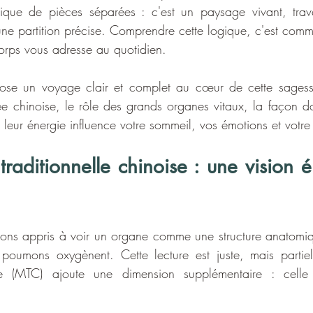
que de pièces séparées : c'est un paysage vivant, trave
e partition précise. Comprendre cette logique, c'est commen
orps vous adresse au quotidien.
pose un voyage clair et complet au cœur de cette sagesse
 chinoise, le rôle des grands organes vitaux, la façon don
leur énergie influence votre sommeil, vos émotions et votre v
raditionnelle chinoise : une vision é
ns appris à voir un organe comme une structure anatomique :
oumons oxygènent. Cette lecture est juste, mais partiel
oise (MTC) ajoute une dimension supplémentaire : celle