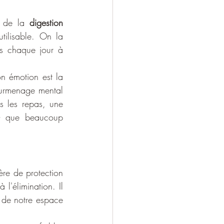
e de la 
digestion 
tilisable. On la 
s chaque jour à 
La Rate gouverne les chairs, les muscles et soutient le maintien des organes. Son émotion est la 
surmenage mental 
 les repas, une 
» que beaucoup 
re de protection 
l'élimination. Il 
 de notre espace 