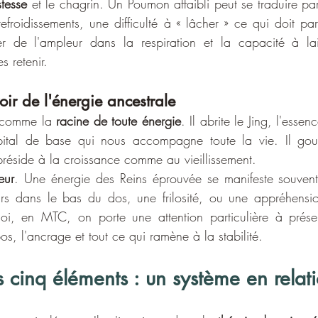
istesse
 et le chagrin. Un Poumon affaibli peut se traduire par
roidissements, une difficulté à « lâcher » ce qui doit parti
er de l'ampleur dans la respiration et la capacité à lais
s retenir.
voir de l'énergie ancestrale
é comme la 
racine de toute énergie
. Il abrite le Jing, l'essenc
ital de base qui nous accompagne toute la vie. Il gouv
 préside à la croissance comme au vieillissement.
eur
. Une énergie des Reins éprouvée se manifeste souvent 
rs dans le bas du dos, une frilosité, ou une appréhension
uoi, en MTC, on porte une attention particulière à préser
s, l'ancrage et tout ce qui ramène à la stabilité.
s cinq éléments : un système en relat