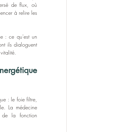
rsé de flux, où 
cer à relire les 
 : ce qu'est un 
t ils dialoguent 
italité.
nergétique 
 le foie filtre, 
le. La médecine 
 de la fonction 